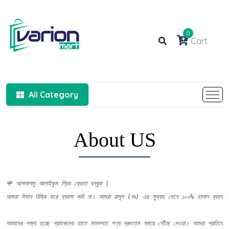
0
Cart
All Category
About US
🌹 আসসালামু আলাইকুম প্রিয় ক্রেতা বন্ধুরা |

আমরা ঈমান বিক্রি করে ব্যবসা করি না। আমরা রাসূল (সঃ) এর সুন্নাহ মেনে ১০০% হালাল ব্যবসা 
আমাদের লক্ষ্য হচ্ছে গ্রাহকদের হাতে মানসম্মত পণ্য দ্রুততম সময়ে পৌঁছে দেওয়া। আমরা প্রতিযোগিত