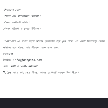
🔰আমাদের সেবা:   

📌সহজ এবং ঝামেলাবিহীন কেনাকাটা।

📌দ্রুত ডেলিভারি সার্ভিস।

📌পণ্য পরিবর্তন ও ফেরত নীতিমালা।
Jhotpots-এ আপনি সহজে আপনার প্রয়োজনীয় পণ্য খুঁজে পাবেন এবং একটি নির্ভরযোগ্য কেনাকাটা
আমাদের সঙ্গে থাকুন, আর জীবনকে আরও সহজ করুন!

যোগাযোগ:

ইমেইল: info@jhotpots.com

ফোন: +88 01788-569862

Note: আগে পণ্য দেখে নিবেন, তারপর ডেলিভারি ম্যানকে টাকা দিবেন।