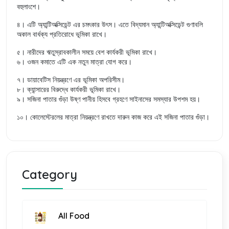
বহুলাংশে।
৪। এটি অ্যান্টিঅক্সিডেন্ট এর চমৎকার উৎস। এতে বিদ্যমান অ্যান্টিঅক্সিডেন্ট গুণাবলি
অকাল বার্ধক্য প্রতিরোধে ভূমিকা রাখে।
৫। নারীদের ঋতুস্রাবকালীন সময়ে বেশ কার্যকরী ভূমিকা রাখে।
৬। ওজন কমাতে এটি এক নতুন মাত্রা যোগ করে।
৭। ডায়াবেটিস নিয়ন্ত্রণে এর ভূমিকা অপরিসীম।
৮। ক্যান্সারের বিরুদ্ধে কার্যকরী ভূমিকা রাখে।
৯। সজিনা পাতার গুঁড়া উষ্ণ পানীয় হিসবে গ্রহণে সাইনাসের সমস্যার উপশম হয়।
১০। কোলেস্টেরলের মাত্রা নিয়ন্ত্রণে রাখতে দারুন কাজ করে এই সজিনা পাতার গুঁড়া।
Category
All Food