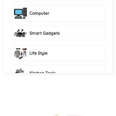
Computer
Smart Gadgets
Life Style
Kitchen Tools
Health & Beauty
Electronic