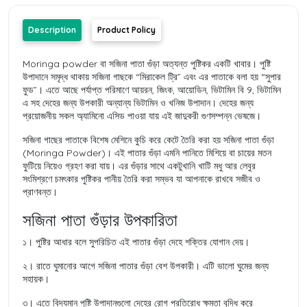
Description
Product Policy
Moringa powder বা সজিনা পাতা গুঁড়া অত্যন্ত পুষ্টিকর একটি খাবার। পুষ্টি
উপাদানে সমৃদ্ধ থাকায় সজিনা গাছকে “মিরাকেল ট্রি” এবং এর পাতাকে বলা হয় “সুপার
ফুড”। এতে আছে পর্যাপ্ত পরিমাণে আয়রন, জিংক, আয়োডিন, ভিটামিন বি 9, ভিটামিন
এ সহ দেহের জন্য উপকারী অন্যান্য ভিটামিন ও খনিজ উপাদান। দেহের জন্য
প্রয়োজনীয় সকল অ্যামিনো এসিড পাওয়া যায় এই জাদুকরী গুণসম্পন্ন ভেষজে।
সজিনা গাছের পাতাকে বিশেষ মেশিনে কুচি করে কেটে তৈরি করা হয় সজিনা পাতা গুঁড়া
(Moringa Powder)। এই পাতার গুঁড়া এমনি পানিতে মিশিয়ে বা চায়ের মতন
ফুটিয়ে নিয়েও গ্রহণ করা যায়। এর গুঁড়ার সাথে একটুখানি খাটি মধু আর লেবুর
সংমিশ্রণে চমৎকার পুষ্টিকর পানীয় তৈরি করা সম্ভব যা আপনাকে রাখবে সজীব ও
প্রাণবন্ত।
সজিনা পাতা গুঁড়ার উপকারিতা
১। পুষ্টির আধার বলে সুপরিচিত এই পাতার গুঁড়া দেহে শক্তির যোগান দেয়।
২। রাতে ঘুমানোর আগে সজিনা পাতার গুঁড়া বেশ উপকারী। এটি ভালো ঘুমের জন্য
সহায়ক।
৩। এতে বিদ্যমান পুষ্টি উপাদানগুলো দেহের রোগ প্রতিরোধ ক্ষমতা বৃদ্ধি করে