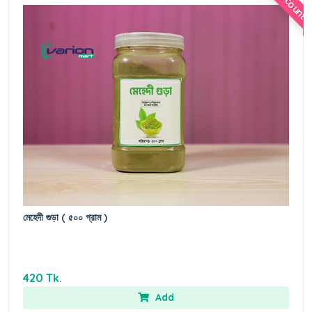
Discount
e
মেহেদী গুড়া ( ৫০০ গ্রাম )
420 Tk.
Add